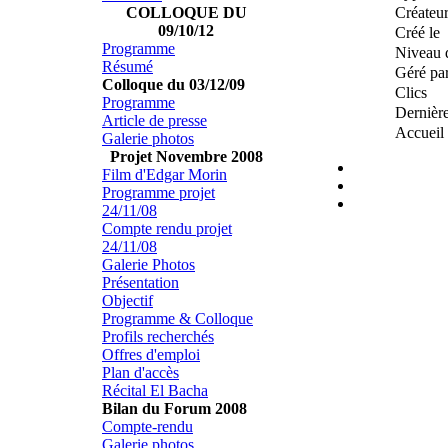
Créateu
COLLOQUE DU
09/10/12
Créé le
Programme
Niveau 
Résumé
Géré pa
Colloque du 03/12/09
Clics
Programme
Dernière
Article de presse
Accueil
Galerie photos
Projet Novembre 2008
Film d'Edgar Morin
Programme projet
24/11/08
Compte rendu projet
24/11/08
Galerie Photos
Présentation
Objectif
Programme & Colloque
Profils recherchés
Offres d'emploi
Plan d'accès
Récital El Bacha
Bilan du Forum 2008
Compte-rendu
Galerie photos